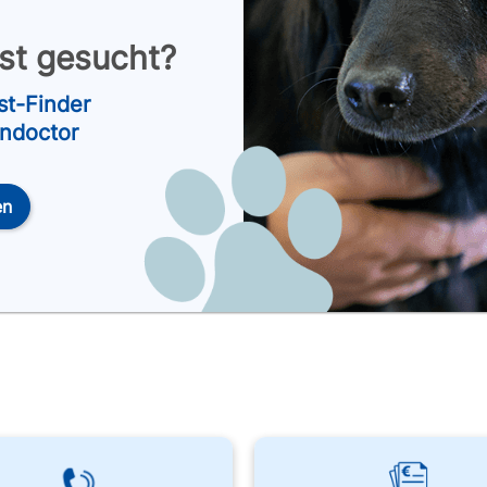
nst gesucht?
st-Finder
endoctor
en