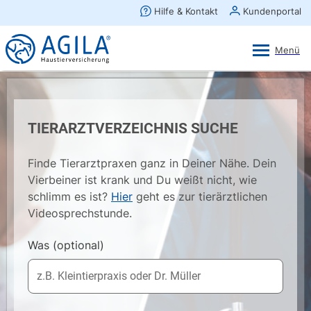
AGILA Kunden-App
Ansehen
×
AGILA Haustierversicherung AG
Gratis - Im Play Store laden
TIERARZTVERZEICHNIS SUCHE
Finde Tierarztpraxen ganz in Deiner Nähe. Dein
Vierbeiner ist krank und Du weißt nicht, wie
schlimm es ist?
Hier
geht es zur tierärztlichen
Videosprechstunde.
Was
(optional)