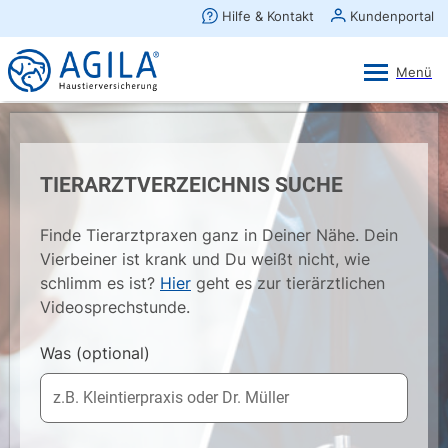
AGILA Kunden-App
Ansehen
×
AGILA Haustierversicherung AG
Gratis - Im Play Store laden
TIERARZTVERZEICHNIS SUCHE
Finde Tierarztpraxen ganz in Deiner Nähe. Dein
Vierbeiner ist krank und Du weißt nicht, wie
schlimm es ist?
Hier
geht es zur tierärztlichen
Videosprechstunde.
Was
(optional)