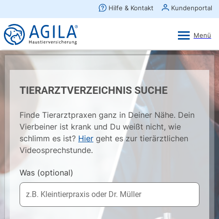
AGILA Kunden-App
Ansehen
×
AGILA Haustierversicherung AG
Gratis - Im Play Store laden
TIERARZTVERZEICHNIS SUCHE
Finde Tierarztpraxen ganz in Deiner Nähe. Dein
Vierbeiner ist krank und Du weißt nicht, wie
schlimm es ist?
Hier
geht es zur tierärztlichen
Videosprechstunde.
Was
(optional)