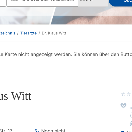
Suc
rzeichnis
/
Tierärzte
/
Dr. Klaus Witt
se Karte nicht angezeigt werden. Sie können über den Butt
us Witt
Str.
17
Noch nicht