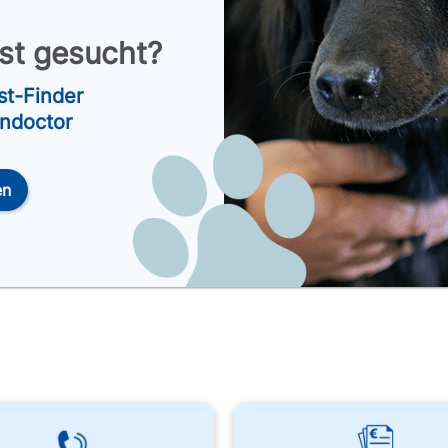
nst gesucht?
st-Finder
endoctor
en