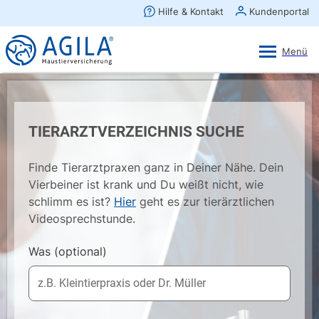
AGILA Kunden-App
Ansehen
×
AGILA Haustierversicherung AG
Gratis - Im Play Store laden
TIERARZTVERZEICHNIS SUCHE
Finde Tierarztpraxen ganz in Deiner Nähe. Dein
Vierbeiner ist krank und Du weißt nicht, wie
schlimm es ist?
Hier
geht es zur tierärztlichen
Videosprechstunde.
Was
(optional)