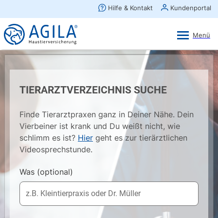
AGILA Kunden-App
Ansehen
×
AGILA Haustierversicherung AG
Gratis - Im Play Store laden
TIERARZTVERZEICHNIS SUCHE
Finde Tierarztpraxen ganz in Deiner Nähe. Dein
Vierbeiner ist krank und Du weißt nicht, wie
schlimm es ist?
Hier
geht es zur tierärztlichen
Videosprechstunde.
Was
(optional)