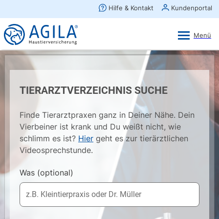
AGILA Kunden-App
Ansehen
×
AGILA Haustierversicherung AG
Gratis - Im Play Store laden
TIERARZTVERZEICHNIS SUCHE
Finde Tierarztpraxen ganz in Deiner Nähe. Dein
Vierbeiner ist krank und Du weißt nicht, wie
schlimm es ist?
Hier
geht es zur tierärztlichen
Videosprechstunde.
Was
(optional)