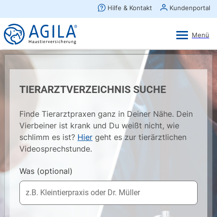
AGILA Kunden-App
Ansehen
×
AGILA Haustierversicherung AG
Gratis - Im Play Store laden
TIERARZTVERZEICHNIS SUCHE
Finde Tierarztpraxen ganz in Deiner Nähe. Dein
Vierbeiner ist krank und Du weißt nicht, wie
schlimm es ist?
Hier
geht es zur tierärztlichen
Videosprechstunde.
Was
(optional)