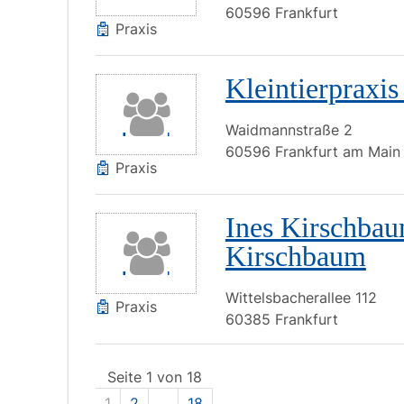
60596
Frankfurt
Praxis
Kleintierpraxi
Waidmannstraße
2
60596
Frankfurt am Main
Praxis
Ines Kirschbau
Kirschbaum
Wittelsbacherallee
112
Praxis
60385
Frankfurt
Seite 1 von 18
1
2
...
18