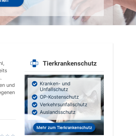
hen
Tierkrankenschutz
l,
its
.
Kranken- und
ten und
Unfallschutz
legenen
OP-Kostenschutz
Verkehrsunfallschutz
Auslandsschutz
Mehr zum Tierkrankenschutz