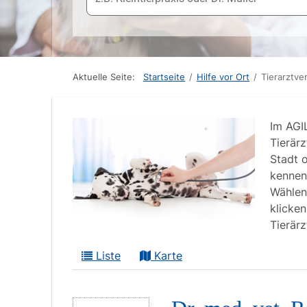
Aktuelle Seite:
Startseite
/
Hilfe vor Ort
/
Tierarztve
Im AGI
Tierärz
Stadt 
kennen
Wählen
klicke
Tierärz
Liste
Karte