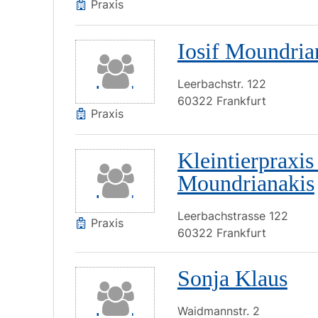
Praxis
Iosif Moundria
Leerbachstr.
122
60322
Frankfurt
Praxis
Kleintierpraxis 
Moundrianakis
Leerbachstrasse
122
Praxis
60322
Frankfurt
Sonja Klaus
Waidmannstr.
2