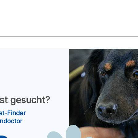
nst gesucht?
st-Finder
endoctor