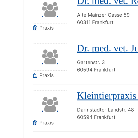
Dr. med. vet. 
Alte Mainzer Gasse
59
60311
Frankfurt
Praxis
Dr. med. vet. J
Gartenstr.
3
60594
Frankfurt
Praxis
Kleintierpraxi
Darmstädter Landstr.
48
60594
Frankfurt
Praxis