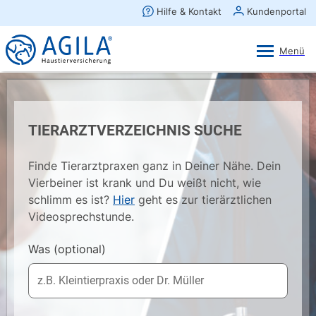
AGILA Kunden-App
Ansehen
×
AGILA Haustierversicherung AG
Gratis - Im Play Store laden
TIERARZTVERZEICHNIS SUCHE
Finde Tierarztpraxen ganz in Deiner Nähe. Dein
Vierbeiner ist krank und Du weißt nicht, wie
schlimm es ist?
Hier
geht es zur tierärztlichen
Videosprechstunde.
Was
(optional)