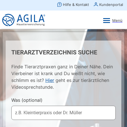
AGILA Kunden-App
Ansehen
×
AGILA Haustierversicherung AG
Gratis - Im Play Store laden
TIERARZTVERZEICHNIS SUCHE
Finde Tierarztpraxen ganz in Deiner Nähe. Dein
Vierbeiner ist krank und Du weißt nicht, wie
schlimm es ist?
Hier
geht es zur tierärztlichen
Videosprechstunde.
Was
(optional)