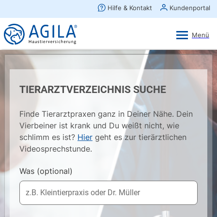
AGILA Kunden-App
Ansehen
×
AGILA Haustierversicherung AG
Gratis - Im Play Store laden
TIERARZTVERZEICHNIS SUCHE
Finde Tierarztpraxen ganz in Deiner Nähe. Dein
Vierbeiner ist krank und Du weißt nicht, wie
schlimm es ist?
Hier
geht es zur tierärztlichen
Videosprechstunde.
Was
(optional)