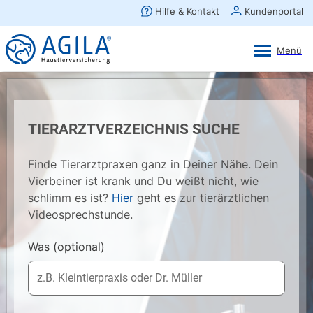
AGILA Kunden-App
Ansehen
×
AGILA Haustierversicherung AG
Gratis - Im Play Store laden
TIERARZTVERZEICHNIS SUCHE
Finde Tierarztpraxen ganz in Deiner Nähe. Dein
Vierbeiner ist krank und Du weißt nicht, wie
schlimm es ist?
Hier
geht es zur tierärztlichen
Videosprechstunde.
Was
(optional)