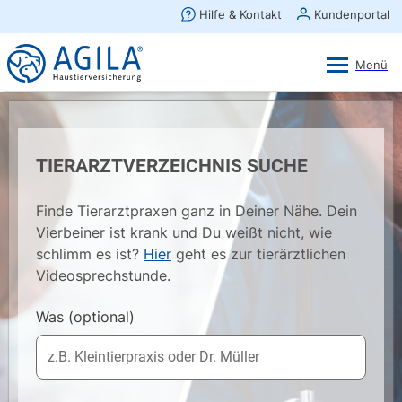
AGILA Kunden-App
Ansehen
×
AGILA Haustierversicherung AG
Gratis - Im Play Store laden
TIERARZTVERZEICHNIS SUCHE
Finde Tierarztpraxen ganz in Deiner Nähe. Dein
Vierbeiner ist krank und Du weißt nicht, wie
schlimm es ist?
Hier
geht es zur tierärztlichen
Videosprechstunde.
Was
(optional)