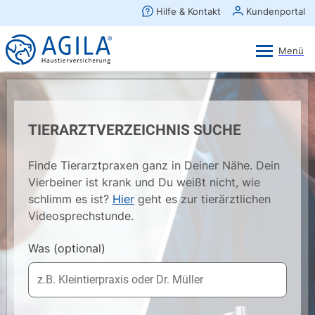
AGILA Kunden-App
Ansehen
×
AGILA Haustierversicherung AG
Gratis - Im Play Store laden
TIERARZTVERZEICHNIS SUCHE
Finde Tierarztpraxen ganz in Deiner Nähe. Dein
Vierbeiner ist krank und Du weißt nicht, wie
schlimm es ist?
Hier
geht es zur tierärztlichen
Videosprechstunde.
Was
(optional)