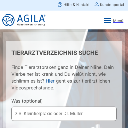
AGILA Kunden-App
Ansehen
×
AGILA Haustierversicherung AG
Gratis - Im Play Store laden
TIERARZTVERZEICHNIS SUCHE
Finde Tierarztpraxen ganz in Deiner Nähe. Dein
Vierbeiner ist krank und Du weißt nicht, wie
schlimm es ist?
Hier
geht es zur tierärztlichen
Videosprechstunde.
Was
(optional)