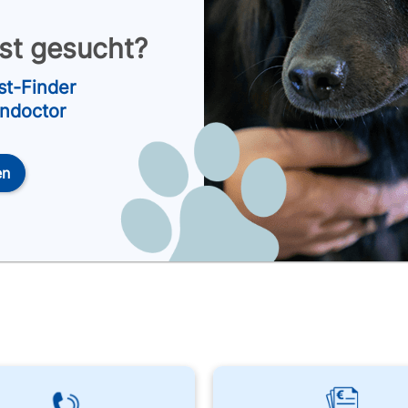
nst gesucht?
st-Finder
endoctor
en