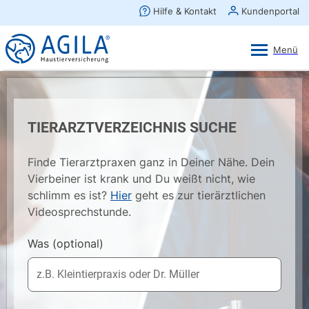
AGILA Kunden-App
Ansehen
×
AGILA Haustierversicherung AG
Gratis - Im Play Store laden
TIERARZTVERZEICHNIS SUCHE
Finde Tierarztpraxen ganz in Deiner Nähe. Dein
Vierbeiner ist krank und Du weißt nicht, wie
schlimm es ist?
Hier
geht es zur tierärztlichen
Videosprechstunde.
Was
(optional)