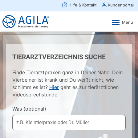
AGILA Kunden-App
Ansehen
×
AGILA Haustierversicherung AG
Gratis - Im Play Store laden
TIERARZTVERZEICHNIS SUCHE
Finde Tierarztpraxen ganz in Deiner Nähe. Dein
Vierbeiner ist krank und Du weißt nicht, wie
schlimm es ist?
Hier
geht es zur tierärztlichen
Videosprechstunde.
Was
(optional)