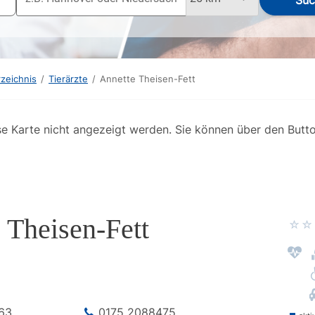
Suc
rzeichnis
/
Tierärzte
/
Annette Theisen-Fett
se Karte nicht angezeigt werden. Sie können über den Butt
 Theisen-Fett
63
0175 2088475