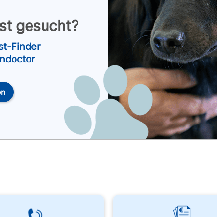
nst gesucht?
st-Finder
endoctor
en