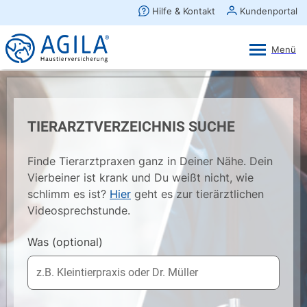
AGILA Kunden-App
Ansehen
×
AGILA Haustierversicherung AG
Gratis - Im Play Store laden
TIERARZTVERZEICHNIS SUCHE
Finde Tierarztpraxen ganz in Deiner Nähe. Dein
Vierbeiner ist krank und Du weißt nicht, wie
schlimm es ist?
Hier
geht es zur tierärztlichen
Videosprechstunde.
Was
(optional)