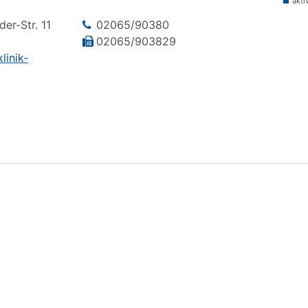
akti
der-Str.
11
02065/90380
02065/903829
linik-