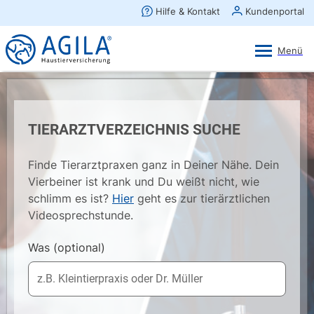
AGILA Kunden-App
Ansehen
×
AGILA Haustierversicherung AG
Gratis - Im Play Store laden
TIERARZTVERZEICHNIS SUCHE
Finde Tierarztpraxen ganz in Deiner Nähe. Dein
Vierbeiner ist krank und Du weißt nicht, wie
schlimm es ist?
Hier
geht es zur tierärztlichen
Videosprechstunde.
Was
(optional)