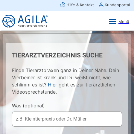
AGILA Kunden-App
Ansehen
×
AGILA Haustierversicherung AG
Gratis - Im Play Store laden
TIERARZTVERZEICHNIS SUCHE
Finde Tierarztpraxen ganz in Deiner Nähe. Dein
Vierbeiner ist krank und Du weißt nicht, wie
schlimm es ist?
Hier
geht es zur tierärztlichen
Videosprechstunde.
Was
(optional)