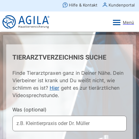
AGILA Kunden-App
Ansehen
×
AGILA Haustierversicherung AG
Gratis - Im Play Store laden
TIERARZTVERZEICHNIS SUCHE
Finde Tierarztpraxen ganz in Deiner Nähe. Dein
Vierbeiner ist krank und Du weißt nicht, wie
schlimm es ist?
Hier
geht es zur tierärztlichen
Videosprechstunde.
Was
(optional)