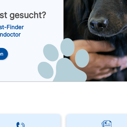
nst gesucht?
st-Finder
endoctor
en