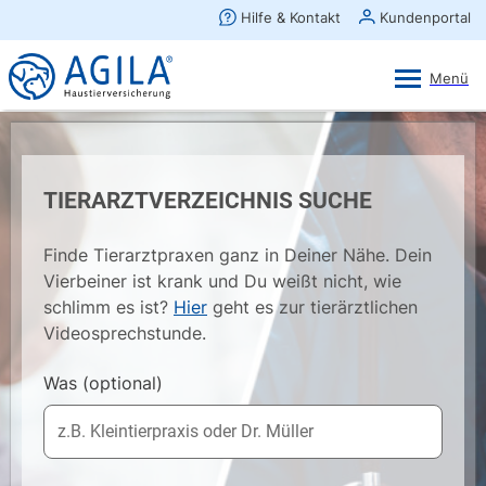
AGILA Kunden-App
Ansehen
×
AGILA Haustierversicherung AG
Gratis - Im Play Store laden
TIERARZTVERZEICHNIS SUCHE
Finde Tierarztpraxen ganz in Deiner Nähe. Dein
Vierbeiner ist krank und Du weißt nicht, wie
schlimm es ist?
Hier
geht es zur tierärztlichen
Videosprechstunde.
Was
(optional)