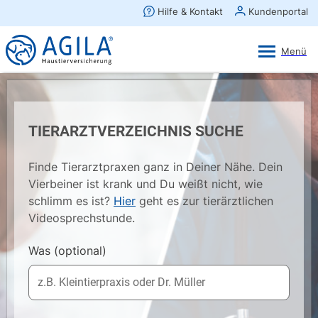
AGILA Kunden-App
Ansehen
×
AGILA Haustierversicherung AG
Gratis - Im Play Store laden
TIERARZTVERZEICHNIS SUCHE
Finde Tierarztpraxen ganz in Deiner Nähe. Dein
Vierbeiner ist krank und Du weißt nicht, wie
schlimm es ist?
Hier
geht es zur tierärztlichen
Videosprechstunde.
Was
(optional)