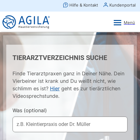
AGILA Kunden-App
Ansehen
×
AGILA Haustierversicherung AG
Gratis - Im Play Store laden
TIERARZTVERZEICHNIS SUCHE
Finde Tierarztpraxen ganz in Deiner Nähe. Dein
Vierbeiner ist krank und Du weißt nicht, wie
schlimm es ist?
Hier
geht es zur tierärztlichen
Videosprechstunde.
Was
(optional)