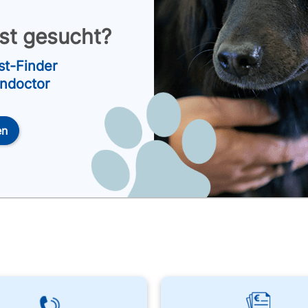
nst gesucht?
st-Finder
endoctor
en