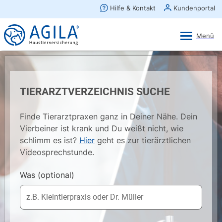
AGILA Kunden-App
Ansehen
×
AGILA Haustierversicherung AG
Gratis - Im Play Store laden
TIERARZTVERZEICHNIS SUCHE
Finde Tierarztpraxen ganz in Deiner Nähe. Dein
Vierbeiner ist krank und Du weißt nicht, wie
schlimm es ist?
Hier
geht es zur tierärztlichen
Videosprechstunde.
Was
(optional)