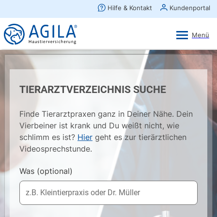
AGILA Kunden-App
Ansehen
×
AGILA Haustierversicherung AG
Gratis - Im Play Store laden
TIERARZTVERZEICHNIS SUCHE
Finde Tierarztpraxen ganz in Deiner Nähe. Dein
Vierbeiner ist krank und Du weißt nicht, wie
schlimm es ist?
Hier
geht es zur tierärztlichen
Videosprechstunde.
Was
(optional)