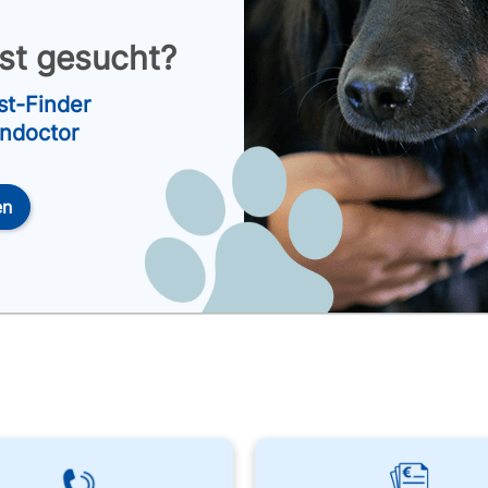
nst gesucht?
st-Finder
endoctor
en