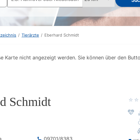
Suc
rzeichnis
/
Tierärzte
/
Eberhard Schmidt
se Karte nicht angezeigt werden. Sie können über den Butt
rd Schmidt
a
09701/8383