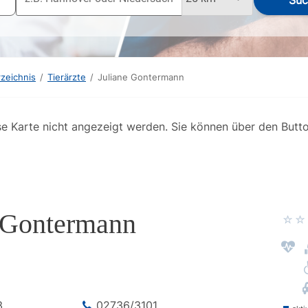
Suc
rzeichnis
/
Tierärzte
/
Juliane Gontermann
se Karte nicht angezeigt werden. Sie können über den Butt
 Gontermann
3
02736/3101