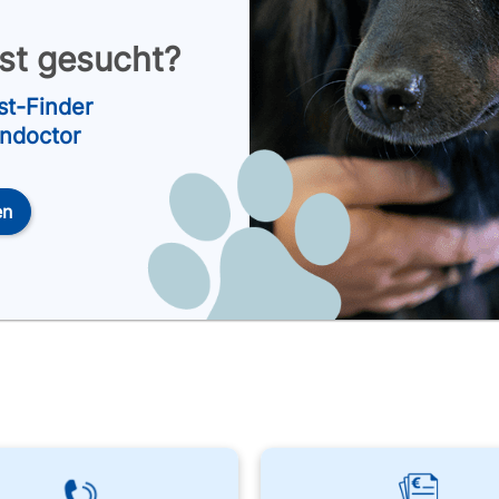
nst gesucht?
st-Finder
endoctor
en