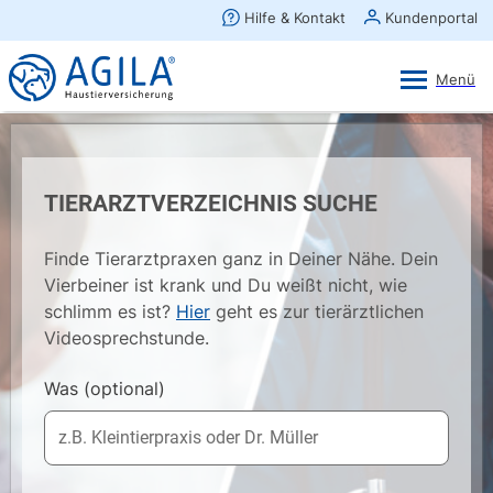
AGILA Kunden-App
Ansehen
×
AGILA Haustierversicherung AG
Gratis - Im Play Store laden
TIERARZTVERZEICHNIS SUCHE
Finde Tierarztpraxen ganz in Deiner Nähe. Dein
Vierbeiner ist krank und Du weißt nicht, wie
schlimm es ist?
Hier
geht es zur tierärztlichen
Videosprechstunde.
Was
(optional)