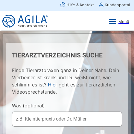
AGILA Kunden-App
Ansehen
×
AGILA Haustierversicherung AG
Gratis - Im Play Store laden
TIERARZTVERZEICHNIS SUCHE
Finde Tierarztpraxen ganz in Deiner Nähe. Dein
Vierbeiner ist krank und Du weißt nicht, wie
schlimm es ist?
Hier
geht es zur tierärztlichen
Videosprechstunde.
Was
(optional)