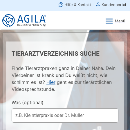
AGILA Kunden-App
Ansehen
×
AGILA Haustierversicherung AG
Gratis - Im Play Store laden
TIERARZTVERZEICHNIS SUCHE
Finde Tierarztpraxen ganz in Deiner Nähe. Dein
Vierbeiner ist krank und Du weißt nicht, wie
schlimm es ist?
Hier
geht es zur tierärztlichen
Videosprechstunde.
Was
(optional)