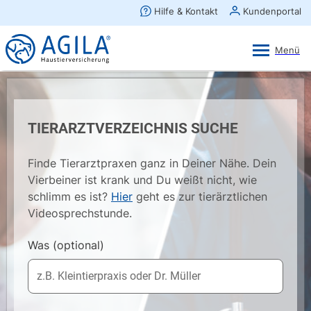
AGILA Kunden-App
Ansehen
×
AGILA Haustierversicherung AG
Gratis - Im Play Store laden
TIERARZTVERZEICHNIS SUCHE
Finde Tierarztpraxen ganz in Deiner Nähe. Dein
Vierbeiner ist krank und Du weißt nicht, wie
schlimm es ist?
Hier
geht es zur tierärztlichen
Videosprechstunde.
Was
(optional)