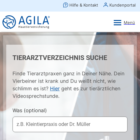
AGILA Kunden-App
Ansehen
×
AGILA Haustierversicherung AG
Gratis - Im Play Store laden
TIERARZTVERZEICHNIS SUCHE
Finde Tierarztpraxen ganz in Deiner Nähe. Dein
Vierbeiner ist krank und Du weißt nicht, wie
schlimm es ist?
Hier
geht es zur tierärztlichen
Videosprechstunde.
Was
(optional)