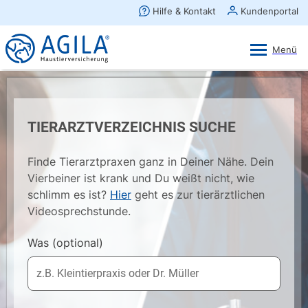
AGILA Kunden-App
Ansehen
×
AGILA Haustierversicherung AG
Gratis - Im Play Store laden
TIERARZTVERZEICHNIS SUCHE
Finde Tierarztpraxen ganz in Deiner Nähe. Dein
Vierbeiner ist krank und Du weißt nicht, wie
schlimm es ist?
Hier
geht es zur tierärztlichen
Videosprechstunde.
Was
(optional)