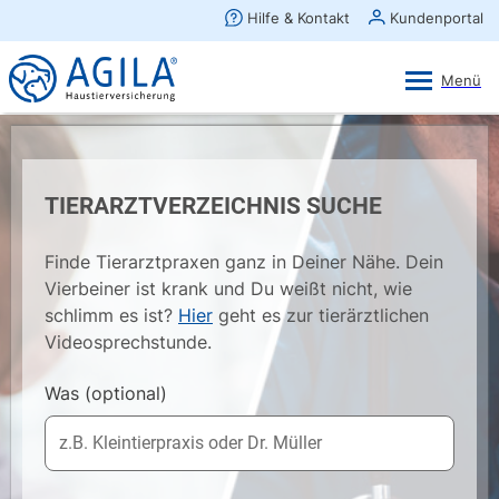
AGILA Kunden-App
Ansehen
×
AGILA Haustierversicherung AG
Gratis - Im Play Store laden
TIERARZTVERZEICHNIS SUCHE
Finde Tierarztpraxen ganz in Deiner Nähe. Dein
Vierbeiner ist krank und Du weißt nicht, wie
schlimm es ist?
Hier
geht es zur tierärztlichen
Videosprechstunde.
Was
(optional)