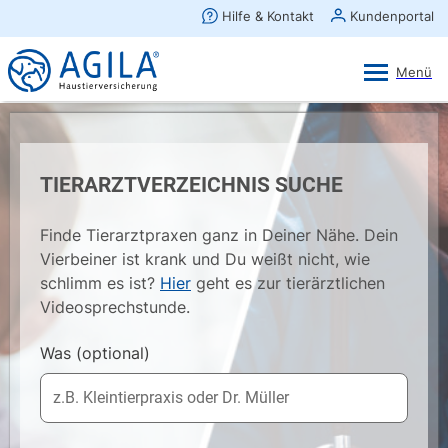
AGILA Kunden-App
Ansehen
×
AGILA Haustierversicherung AG
Gratis - Im Play Store laden
TIERARZTVERZEICHNIS SUCHE
Finde Tierarztpraxen ganz in Deiner Nähe. Dein
Vierbeiner ist krank und Du weißt nicht, wie
schlimm es ist?
Hier
geht es zur tierärztlichen
Videosprechstunde.
Was
(optional)