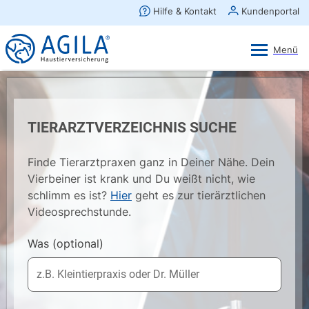
AGILA Kunden-App
Ansehen
×
AGILA Haustierversicherung AG
Gratis - Im Play Store laden
TIERARZTVERZEICHNIS SUCHE
Finde Tierarztpraxen ganz in Deiner Nähe. Dein
Vierbeiner ist krank und Du weißt nicht, wie
schlimm es ist?
Hier
geht es zur tierärztlichen
Videosprechstunde.
Was
(optional)