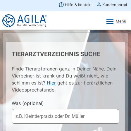
AGILA Kunden-App
Ansehen
×
AGILA Haustierversicherung AG
Gratis - Im Play Store laden
TIERARZTVERZEICHNIS SUCHE
Finde Tierarztpraxen ganz in Deiner Nähe. Dein
Vierbeiner ist krank und Du weißt nicht, wie
schlimm es ist?
Hier
geht es zur tierärztlichen
Videosprechstunde.
Was
(optional)