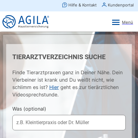
AGILA Kunden-App
Ansehen
×
AGILA Haustierversicherung AG
Gratis - Im Play Store laden
TIERARZTVERZEICHNIS SUCHE
Finde Tierarztpraxen ganz in Deiner Nähe. Dein
Vierbeiner ist krank und Du weißt nicht, wie
schlimm es ist?
Hier
geht es zur tierärztlichen
Videosprechstunde.
Was
(optional)