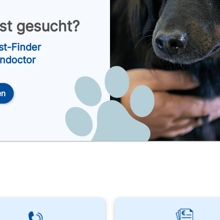
nst gesucht?
st-Finder
endoctor
en