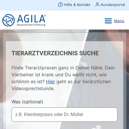
AGILA Kunden-App
Ansehen
×
AGILA Haustierversicherung AG
Gratis - Im Play Store laden
TIERARZTVERZEICHNIS SUCHE
Finde Tierarztpraxen ganz in Deiner Nähe. Dein
Vierbeiner ist krank und Du weißt nicht, wie
schlimm es ist?
Hier
geht es zur tierärztlichen
Videosprechstunde.
Was
(optional)