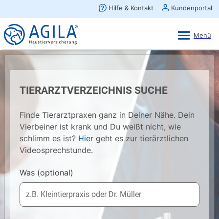
AGILA Kunden-App
Ansehen
×
AGILA Haustierversicherung AG
Gratis - Im Play Store laden
TIERARZTVERZEICHNIS SUCHE
Finde Tierarztpraxen ganz in Deiner Nähe. Dein
Vierbeiner ist krank und Du weißt nicht, wie
schlimm es ist?
Hier
geht es zur tierärztlichen
Videosprechstunde.
Was
(optional)