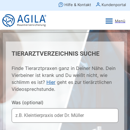
AGILA Kunden-App
Ansehen
×
AGILA Haustierversicherung AG
Gratis - Im Play Store laden
TIERARZTVERZEICHNIS SUCHE
Finde Tierarztpraxen ganz in Deiner Nähe. Dein
Vierbeiner ist krank und Du weißt nicht, wie
schlimm es ist?
Hier
geht es zur tierärztlichen
Videosprechstunde.
Was
(optional)